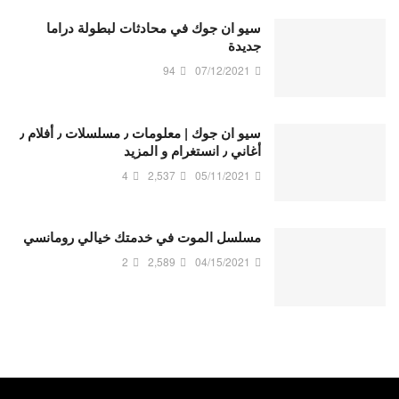
سيو ان جوك في محادثات لبطولة دراما
جديدة
94
07/12/2021
سيو ان جوك | معلومات ٫ مسلسلات ٫ أفلام ٫
أغاني ٫ انستغرام و المزيد
4
2,537
05/11/2021
مسلسل الموت في خدمتك خيالي رومانسي
2
2,589
04/15/2021