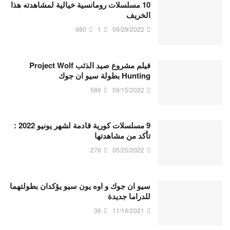
10 مسلسلات رومانسية خيالية لمشاهدته هذا
الخريف
980
1
09/29/2022
فيلم مشروع صيد الذئب Project Wolf
Hunting بطولة سيو ان جوك
586
09/15/2022
9 مسلسلات كورية قادمة لشهر يونيو 2022 :
تأكد من مشاهدتها
276
05/25/2022
سيو ان جوك و اوه يون سيو يؤكدان بطولتهما
للدراما جديدة
36
11/16/2021