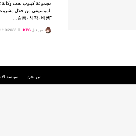
"슬픔، 시작، 비행…
من قبل
KPS
1/10/2023
من نحن
سياسة الاس