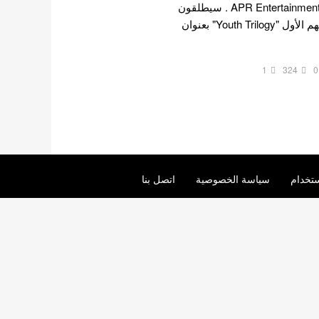
مجموعة كيبوب تحت وكالة APR Entertainment . سيطلقون
الموسيقى من خلال مشروعهم الأول "Youth Trilogy" بعنوان
1
324
0
تخدام
سياسة الخصوصية
اتصل بنا