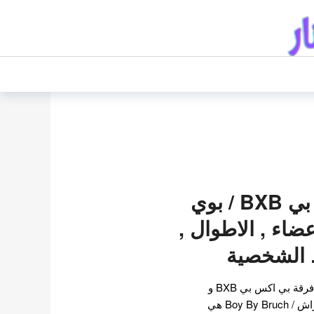
فرقة بي اكس بي BXB / بوي
ضاء , الاطوال ,
ط الشخصية
تقرير عن فرقة بي اكس بي فرقة بي اكس بي BXB و
المعروفة ايضا ب بوي باي براش / Boy By Bruch هي