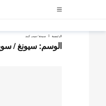
ار
الرئيسية
سيونغ / سوبر كيند
الوسم:
سيونغ / سوب