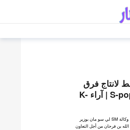
S تخطط لانتاج فرق
بوب سعودية S-pop | آراء K-
مؤخرا التقى مؤسس و منتج وكالة SM لي سو مان بوزير
الله بن فرحان من أجل التعاون