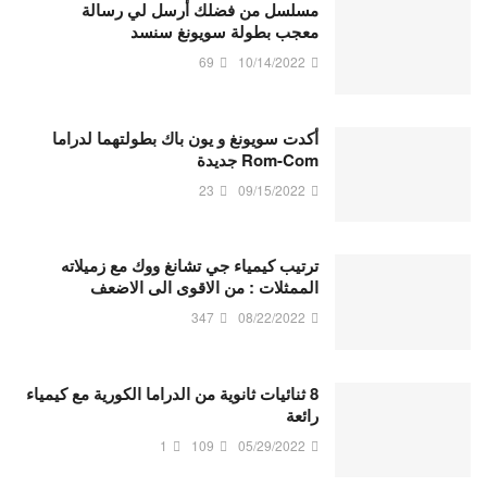
مسلسل من فضلك أرسل لي رسالة
معجب بطولة سويونغ سنسد
69
10/14/2022
أكدت سويونغ و يون باك بطولتهما لدراما
Rom-Com جديدة
23
09/15/2022
ترتيب كيمياء جي تشانغ ووك مع زميلاته
الممثلات : من الاقوى الى الاضعف
347
08/22/2022
8 ثنائيات ثانوية من الدراما الكورية مع كيمياء
رائعة
1
109
05/29/2022