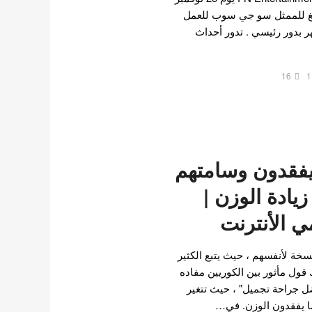
انغ للممثل سو جي سوب للعمل
 بدور رئيسي . تدور أحداث
16
1
يفقدون وسامتهم
يادة الوزن |
 الأنترنت
سخة لأنفسهم ، حيث يتبع الكثير
ك قول مأثور بين الكوريين مفاده
ضل جراحة تجميل" ، حيث تتغير
ا يفقدون الوزن. في…