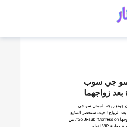
سو جي سوب
بعد زواجهما
ون جونغ زوجة الممثل سو جي
د الزواج ! حيث ستحضر المذيع
تشو اون جونغ معاينة فيلم زوجها So Ji-sub "Confession". من
ة VIP لفيلم…