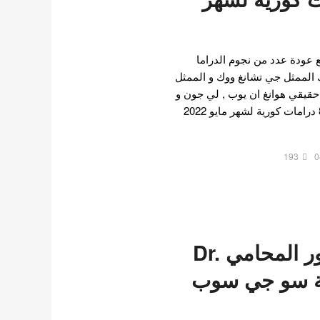
 عودة عدد من نجوم الدراما
ك الممثل جي تشانغ ووك و الممثل
يقي هوانغ ان يوب , لي جون و
جانغ هيوك و المزيد . إليكم 8 درامات كورية لشهر مايو 2022
193
0
مسلسل الدكتور المحامي Dr.
بطولة سو جي سوب