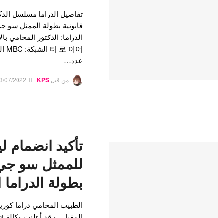
تفاصيل الدراما مسلسل الدكت
قانونية بطولة الممثل سو جي
로 이어
عدد…
من قبل
KPS
3/07/2022
تأكيد انضمام ل
للممثل سو ج
بطولة الدراما ا
الطبيب المحامي دراما كورية