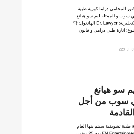
ور المحامي دراما كورية طبية
 سوب و الممثلة ليم سو هيانغ .
الدراما: الدكتور المحامي بالانجليزية: Dr. Lawyer الهانغول: 닥
터  الشبكة: MBC النوع: اثارة طبي درامي و قانون
223
0
يم سو هيانغ
ي سوب من أجل
لقادمة
 طبية تشويقية سيتم بثها العام
المقبل . و قد أعلنت وكالة FN Entertainment يوم 25 نوفمبر