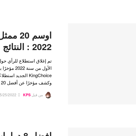
اوسم 20
2022 : النتائج مدهشة حقا
الأول من سنة
KingChoice الجديد ا
وكشف مؤخرًا عن أفضل 20 نتائجه. من بين المتنافسين…
من قبل
KPS
5/25/2022
افضل 8 د