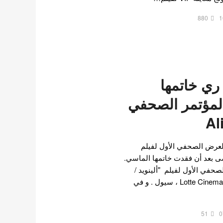
880
1
ري خاتمها
لمؤتمر الصحفي
لعرض الصحفي الأول لفيلم
الفوضى بعد أن فقدت خاتمها الماسي.
ض الصحفي الأول لفيلم "ألينويد /
Alienoid" في Lotte Cinema World Tower ، سيول . و في
51
0