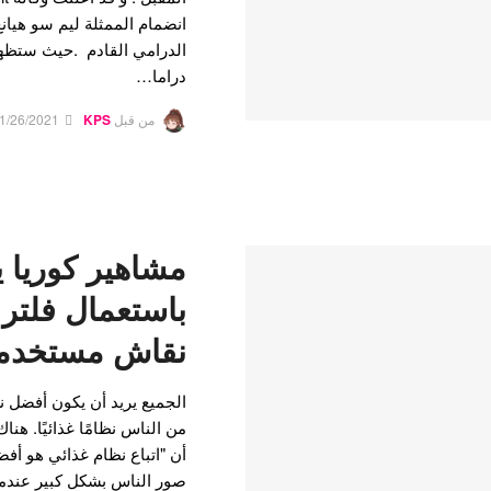
انضمام الممثلة ليم سو هي
الدرامي القادم .حيث ستظهر
دراما…
من قبل
KPS
1/26/2021
مشاهير كوريا 
باستعمال فلتر ز
نقاش مستخدمي
الجميع يريد أن يكون أفضل ن
من الناس نظامًا غذائيًا. هنا
أن "اتباع نظام غذائي هو أف
صور الناس بشكل كبير عندم