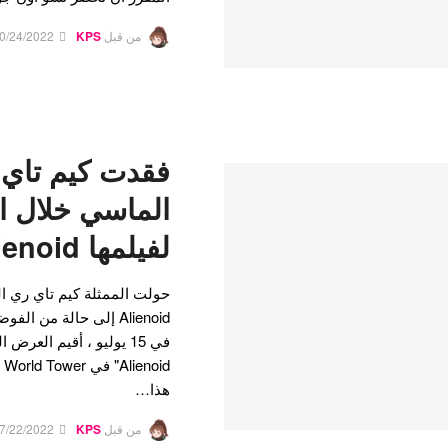
من قبل
KPS
0/24/2022
فقدت كيم تاي 
الماسي خلال ا
لفيلمها Alienoid
حولت الممثلة كيم تاي ري ا
Alienoid إلى حالة من 
في 15 يوليو ، أقيم العر
هذا…
من قبل
KPS
7/22/2022