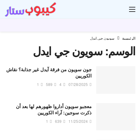
ار
الرئيسية
سويون جي ايدل
الوسم:
سويون جي ايدل
جون سويون من فرقة آيدل غير جذابة؟ نقاش
الكوريين
1
589
4
07/28/2025
معجبو سويون أداروا ظهورهم لها بعد أن
ذكرت سوجين: آراء الكوريين
1
639
11/25/2024