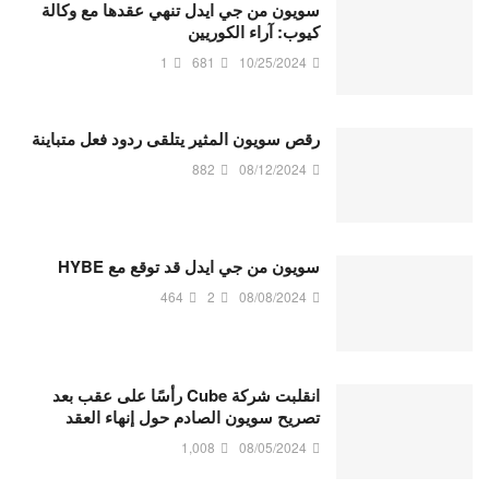
سويون من جي ايدل تنهي عقدها مع وكالة
كيوب: آراء الكوريين
1
681
10/25/2024
رقص سويون المثير يتلقى ردود فعل متباينة
882
08/12/2024
سويون من جي ايدل قد توقع مع HYBE
464
2
08/08/2024
انقلبت شركة Cube رأسًا على عقب بعد
تصريح سويون الصادم حول إنهاء العقد
1,008
08/05/2024