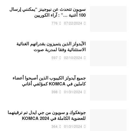
سويون تتحدث عن نيوجينز “يمكنني إرسال
100 أغنية …” : آراء الكوريين
776
07/22/2024
الآيدولز الذين يتميزون بقدراتهم الغنائية
الاستثنائية وفقا لمدربة صوت
597
02/10/2024
جميع آيدولز الكيبوب الذين أصبحوا أعضاء
كاملين في KOMCA كمؤلفي أغاني
398
01/31/2024
جونغكوك و سويون من جي ايدل تم ترقيتهما
للعضوية الكاملة في KOMCA 2024
364
01/31/2024