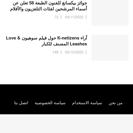
جوائز بيكسانغ للفنون الطبعة 58 تعلن عن
أسماء المرشحين لفئات التلفزيون والأفلام
72
04/11/2022
آراء K-netizens حول فيلم سوهيون Love &
Leashes المصنف للكبار
148
02/12/2022
من نحن
سياسة الاستخدام
سياسة الخصوصية
اتصل بنا