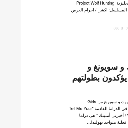
جانغ دونغ يون و المزيد . بالانجليزية: Project Wolf Hunting
늑대 사냥 تصنيف المسلسل: اكشن / اجرام العرض
586
0
و سويونغ و
يؤكدون بطولتهم
سيشارك كل من جي تشانغ ووك و سويونغ من Girls
Generation وسونغ دونغ ايل في الدراما القادمة "Tell Me Your
Wish" . "Tell Me Your Wish / أخبرني أمنيتك " هي دراما
فعلية متواجد بهولندا…