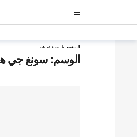
ار
الرئيسية
سونغ جي هيو
الوسم:
سونغ جي هي