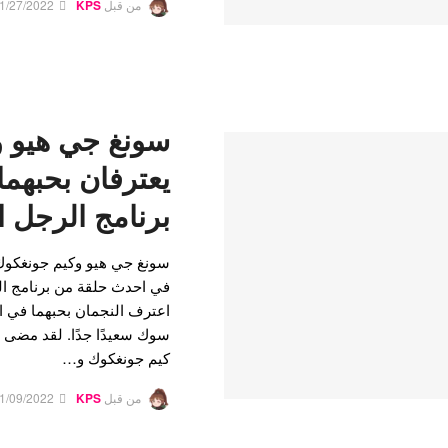
من قبل
KPS
1/27/2022
سونغ جي هيو 
يعترفان بحبهما
برنامج الرجل ا
سونغ جي هيو وكيم جونغكوك 
في احدث حلقة من برنامج الر
اعترف النجمان بحبهما في ا
سوك سعيدًا جدًا. لقد مضى
كيم جونغكوك و…
من قبل
KPS
1/09/2022