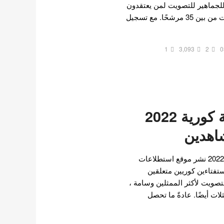
للجماهير للتصويت لمن يعتقدون
أنهم أجمل الممثلات الكوريات من بين 35 مرشحًا. مع تسجيل
1
3,093
2
0
اجمل 25 ممثلة كورية 2022
شاهدين
إليكم اجمل 25 ممثلة كورية 2022 نشر موقع استطلاعات
ي الشهير KingChoice استفتاءين كوريين متعلقين
لتصويت لأكثر الممثلين وسامة ،
ات أيضًا. عادةً ما تحصل