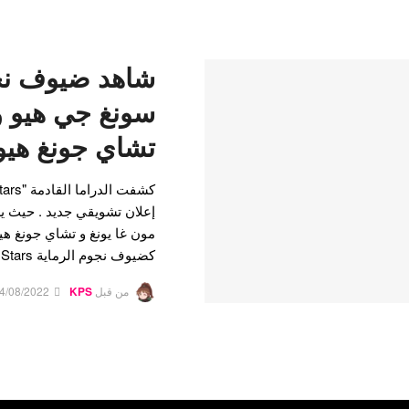
شاهد ضيوف نجو
سونغ جي هيو و 
تشاي جونغ هيو
إعلان تشويقي جديد . حيث ي
مون غا يونغ و تشاي جونغ هي
كضيوف نجوم الرماية Sh ** ting Stars . نجوم الرماية Sh…
من قبل
KPS
4/08/2022