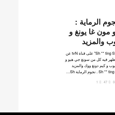
م الرماية :
مون غا يونغ و
ب والمزيد
كشفت الدراما القادمة "Sh ** ting Stars" على قناة tvN عن
ظهر فيه كل من سونغ جي هيو و
وب و كيم دونغ ووك والمزيد
1
47
0