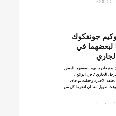
140
1
1
وكيم جونغكوك
 لبعضهما في
لجاري
يعترفان بحبهما لبعضهما البعض
جل الجاري؟. في الواقع ،
لحلقة الأخيرة وجعلت يو جاي
 وقت طويل منذ أن انخرط كل من
1
375
1