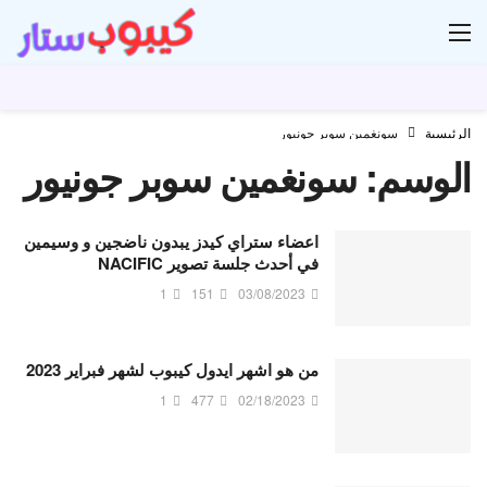
ار
الرئيسية
سونغمين سوبر جونيور
الوسم:
سونغمين سوبر جونيور
اعضاء ستراي كيدز يبدون ناضجين و وسيمين
في أحدث جلسة تصوير NACIFIC
1
151
03/08/2023
من هو اشهر ايدول كيبوب لشهر فبراير 2023
1
477
02/18/2023