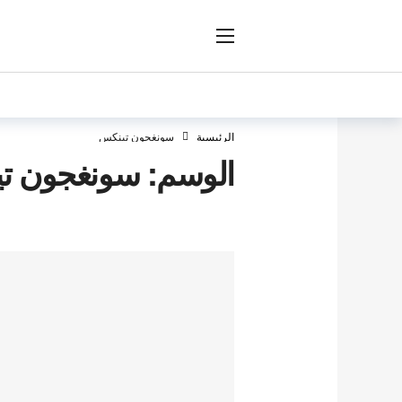
ار
الرئيسية
سونغجون تينكس
الوسم:
سونغجون ت