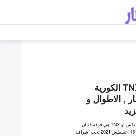
فرقة تينكس TNX الكورية
ار , الاطوال و
زيد
تفاصيل فرقة تينكس فرقة تينكس او TNX هي فرقة فتيان
كورية جنوبية تم تشكيلها في 15 أغسطس 2021 تحت إشراف