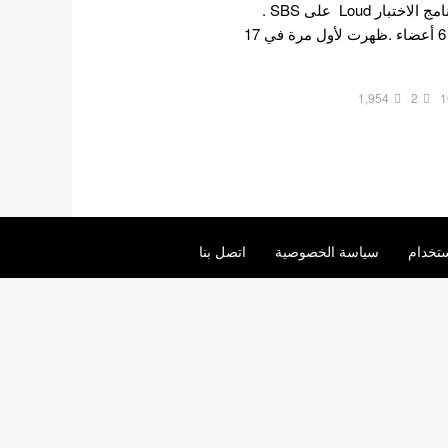
وكالة P Nation. من خلال برنامج الاختبار Loud على SBS .
تتكون تشكيلة المتدربين من 6 أعضاء .ظهرت لأول مرة في 17
1,954
2
1
تخدام
سياسة الخصوصية
اتصل بنا