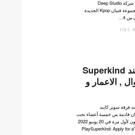
وNCT جايهيون كثيرًا. أعلنت شركة Deep Studio
Entertainment مؤخرًا عن مجموعة فتيان Kpop الجديدة
113
0
فرقة سوبر كايند Superkind
ال , الاعمار و
د فرقة سوبر كايند
رقة فتيان قادمة من خمسة أعضاء تحت
وكالة Deep Studio. سيظهرون لأول مرة في 20 يونيو 2022
بأول أغنية فردية رقمية لهم "PlaySuperkind: Apply for a