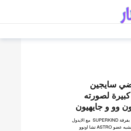
اضي سايجين
بيرة لصورته
ون وو و جايهيون
سترحب صناعة Kpop قريب بفرقة SUPERKIND مع الايدول
الافتراضي سايجين . والذي يشبه عضو ASTRO تشا اونوو