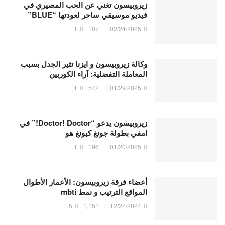
زيروبيسون تغني عن الحب المصيري في
فيديو موسيقي ساحر لعودتها “BLUE”
1
107
02/24/2025
وكالة زيروبيسون و ايزنا تثير الجدل بسبب
المعاملة التفضلية: آراء الكوريين
1
542
01/29/2025
زيروبيسون يدعو “Doctor! Doctor!” في
امفي بطولة جونغ كيونغ هو
1
196
01/20/2025
أعضاء فرقة زيروبيسون: الأعمار الأطوال
المواقع الترتيب و نمط mbti
5
1,151
12/22/2024