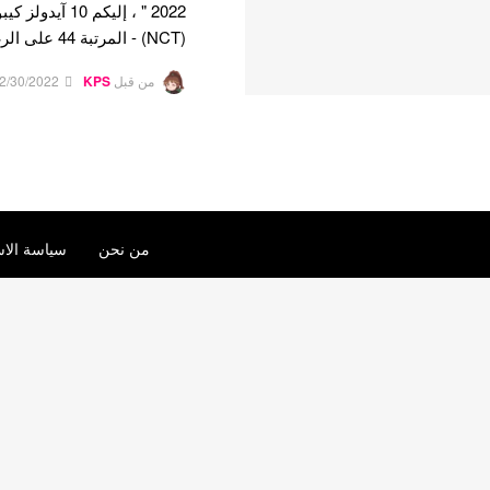
(NCT) - المرتبة 44 على الرغم من أن…
من قبل
KPS
2/30/2022
من نحن
سياسة الاس