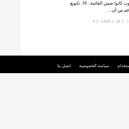
2022 " ، إليكم 10 آيدولز كيبوب كانوا ضمن القائمة . 10. تايونغ
4
4,529
33
1
تخدام
سياسة الخصوصية
اتصل بنا