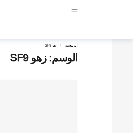
ار
الرئيسية
زهو SF9
الوسم:
زهو SF9