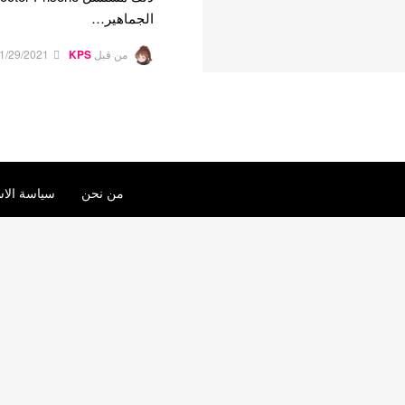
الجماهير…
من قبل
KPS
1/29/2021
من نحن
سياسة الاس