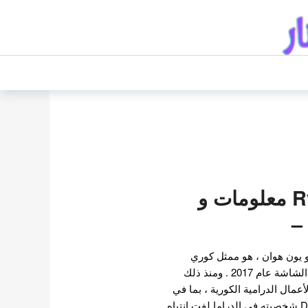
رييون Ryeo Un معلومات و
 يون هوان ، هو ممثل كوري
جنوبي . ظهر لأول مرة أمام الشاشة عام 2017 . ومنذ ذلك
عمال الدرامية الكورية ، بما في
ذلك مسلسل Doctor Prisone شخصيته في الدراما لفت انتباه