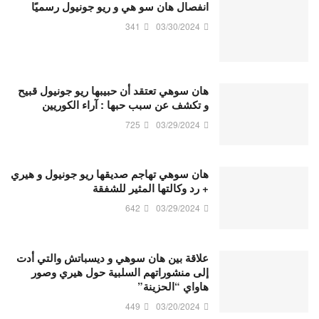
انفصال هان سو هي و ريو جونيول رسميًا
341
03/30/2024
هان سوهي تعتقد أن حبيبها ريو جونيول قبيح
و تكشف عن سبب حبها : آراء الكوريين
725
03/29/2024
هان سوهي تهاجم صديقها ريو جونيول و هيري
+ رد وكالتها المثير للشفقة
642
03/29/2024
علاقة بين هان سوهي و ديسباتش والتي أدت
إلى منشوراتهم السلبية حول هيري وصور
هاواي “الحزينة”
449
03/20/2024