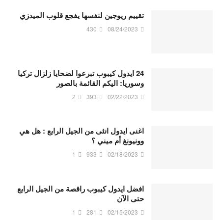
تقييم ريوجين لنفسها يفجع قلوب الميدزي
430
08/24/2023
24 ايدول كيبوب تبرعوا لضحايا زلزال تركيا
وسوريا: اليكم القائمة بالصور
2
393
02/22/2023
اغنى ايدول انثى من الجيل الرابع : هل هي
وونيونغ أم ميني ؟
1
933
02/18/2023
افضل ايدول كيبوب راقصة من الجيل الرابع
حتى الآن
1
281
02/15/2023