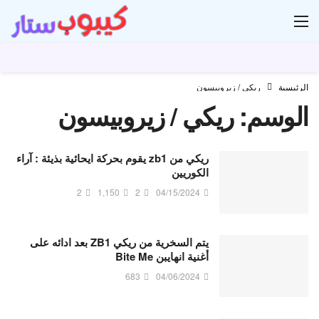
ار
الرئيسية
ريكي / زيروبيسون
الوسم:
ريكي / زيروبيسون
ريكي من zb1 يقوم بحركة ايحائية بذيئة : آراء
الكوريين
2
1,150
2
04/15/2024
يتم السخرية من ريكي ZB1 بعد ادائه على
أغنية انهايبن Bite Me
683
04/06/2024