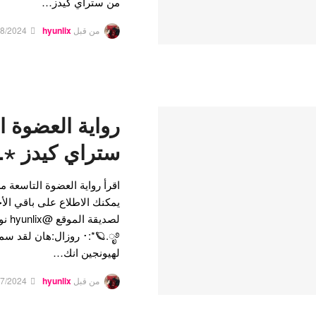
من ستراي كيدز…
من قبل
hyunlix
18/2024
رواية العضوة ا
ستراي كيدز ⋆.˚🦋
يمكنك الاطلاع على باقي الأ
🪐.ೃ࿔*:･ روزال:هان لقد
لهيونجين انك…
من قبل
hyunlix
27/2024