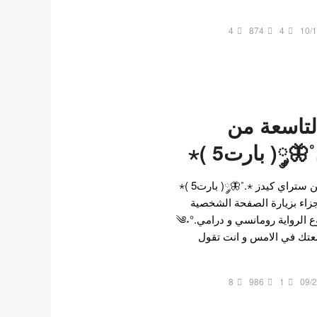
4
874
4
10/
لتاسعة من
༘( بارت5 )⋆
اقرأ رواية العضوة التاسعة من ستراي كيدز ⋆.˚🦋༘( بارت5 )⋆
جزاء بزيارة الصفحة الشخصية
لصديقة الموقع @hyunlix نوع الرواية رومانسي و درامي༄˖°.
 سمعتك في الامس و انت تقول
8
986
1
09/