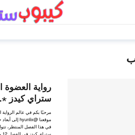
ب
رواية العضوة ا
ستراي كيدز ⋆.˚🦋
مرحبًا بكم في عالم الرواية 
موقعنا @hyunlix
في هذا الفصل المنتظر، تتو
ستر