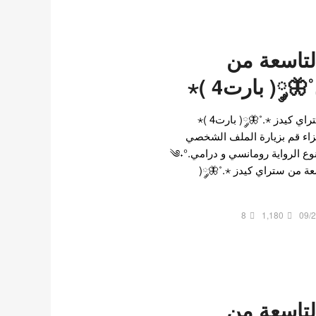
لتاسعة من
༘( بارت4 )⋆
رواية العضوة التاسعة من ستراي كيدز ⋆.˚🦋༘( بارت4 )⋆
زاء قم بزيارة الملف الشخصي
لصديقة الموقع @hyunlix ! نوع الرواية رومانسي و درامي༄˖°.
لتاسعة من ستراي كيدز ⋆.˚🦋༘(
8
1,180
09/
لتاسعة من