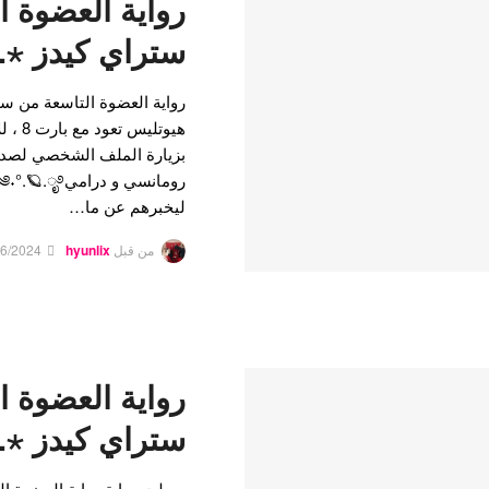
رواية العضوة ا
ستراي كيدز ⋆.˚
رواية العضوة التاسعة من ست
هيوتلي
ليخبرهم عن ما…
من قبل
hyunlix
26/2024
رواية العضوة ا
ستراي كيدز ⋆.˚🦋
وصلت رواية رواية العضوة ا