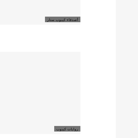
أصدقاء كيبوب ستار
روايات كيبوب