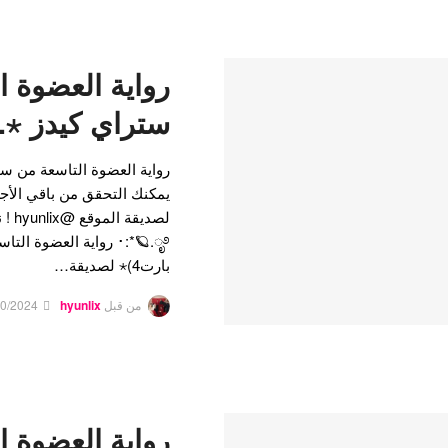
رواية العضوة ا
ستراي كيدز ⋆.˚🦋
يمكنك التحقق من باقي الأج
🪐.ೃ࿔*:･ رواية العضوة ا
بارت4)⋆ لصديقة…
من قبل
hyunlix
20/2024
رواية العضوة ا