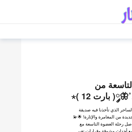
لتاسعة من
༘( بارت 12 )⋆
الساحر الذي تأخذنا فيه صديقة
 إلى أبعاد جديدة من المغامرة والإثارة! 🌟💫
اصل رحلة العضوة التاسعة مع
اي كيدز في الفصل 12 مع أحداث مشوقة وقرارات تغير