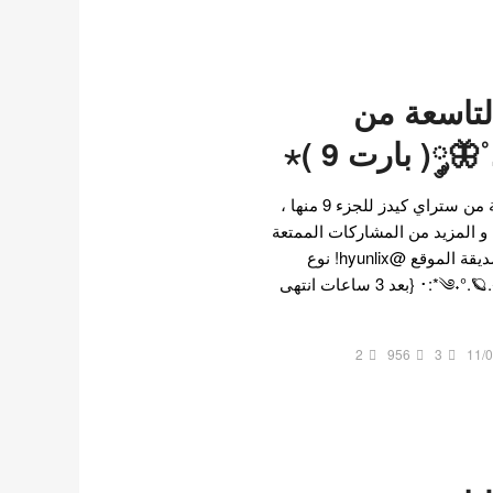
لتاسعة من
༘( بارت 9 )⋆
وصلت رواية العضوة التاسعة من ستراي كيدز للجزء 9 منها ،
 و المزيد من المشاركات الممتعة
بزيارة الصفحة الشخصية لصديقة الموقع @hyunlix! نوع
الرواية رومانسي و درامي༄˖°.🪐.ೃ࿔*:･ {بعد 3 ساعات انتهى
2
956
3
11/