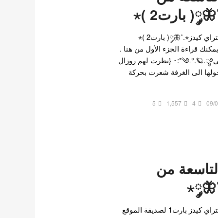
( بارت2 )⋆
رواية العضوة التاسعة من ستراي كيدز⋆.˚🦋༘( بارت2 )⋆
قة الموقع @hyunlix ، يمكنك قراءة الجزء الأول من هنا .
نوع الرواية رومانسي و درامي༄˖°.🪐.ೃ࿔*:･ {نظرت لهم روزال
لها الى الغرفة شعرت بحركة
5
1,557
4
09/
لتاسعة من
🦋༘⋆
رواية العضوة التاسعة من ستراي كيدز بارت1 لصديقة الموقع