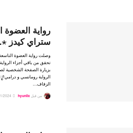
رواية العضوة ا
ستراي كيدز ⋆.˚🦋
تحقق من باقي أجزاء الرواية
الزفاف…
من قبل
hyunlix
01/2024