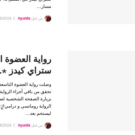
مسار…
من قبل
hyunlix
26/2024
رواية العضوة ا
ستراي كيدز ⋆.˚🦋
تحقق من باقي أجزاء الرواية
ليستحم بعد…
من قبل
hyunlix
08/2024