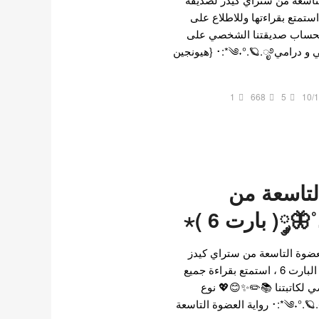
قع @hyunlix للجزء 7 ، استمتع بقراءتها وللاطلاع على
ه لحساب صديقتنا الشخصي على
الموقع . نوع الرواية رومانسي و درامي༄˖°.🪐.ೃ࿔*:･ {هيونجين
1
668
5
10/
لتاسعة من
༘( بارت 6 )⋆
لعضوة التاسعة من ستراي كيدز
لصديقة @hyunlix تصل إلى البارت 6 ، استمتع بقراءة جميع
ي لكاتبتنا 📚✏️✨😊💖 نوع
الرواية رومانسي و درامي༄˖°.🪐.ೃ࿔*:･ رواية العضوة التاسعة