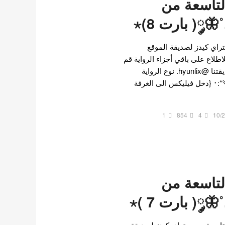
لتاسعة من
༘( بارت 8)⋆
راي كيدز لصديقة الموقع
س تعود مع بارت 8 ، للاطلاع على باقي أجزاء الرواية قم
بزيارة الملف الشخصي لصديقتنا @hyunlix. نوع الرواية
رومانسي و درامي༄˖°.🪐.ೃ࿔*:･ {دخل فيليكس الى الغرفة
1
854
4
10/
لتاسعة من
༘( بارت 7 )⋆
لتاسعة من ستراي كيدز لصديقة