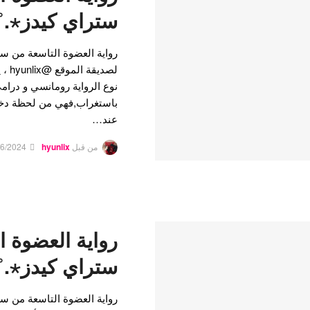
ستراي كيدز⋆.˚🦋༘
لصدي
باستغراب,فهي من لحظة دخو
عند…
من قبل
hyunlix
06/2024
رواية العضوة ا
ستراي كيدز⋆.˚