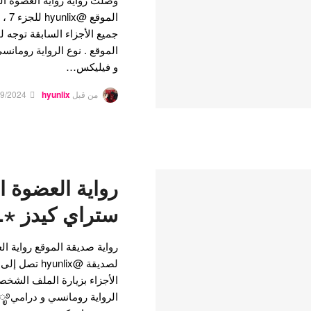
المو
جميع الأجزاء السابقة توج
و فيليكس…
من قبل
hyunlix
19/2024
رواية العضوة ا
ستراي كيدز ⋆.˚🦋
رواية صديقة الموقع رواية ا
الأجزاء بزيارة الملف الشخص