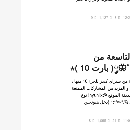
9
1,127
8
12/
لتاسعة من
༘( بارت 10 )⋆
وصلت رواية العضوة التاسعة من ستراي كيدز للجزء 10 منها ،
 و المزيد من المشاركات الممتعة
بزيارة الصفحة الشخصية لصديقة الموقع @hyunlix! نوع
الرواية رومانسي و درامي༄˖°.🪐.ೃ࿔*:･ {دخل هيونجين
8
1,095
21
11/