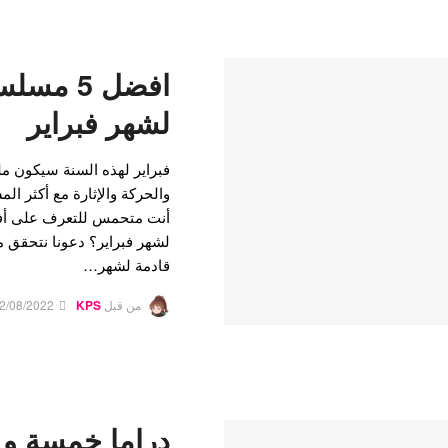
افضل 5 م
لشهر فبراير
فبراير لهذه السنة سيكون مليء
والحركة والإثارة مع أكثر ال
قادمة لشهر…
من قبل
KPS
2/08/2022
دراما خمسة و 