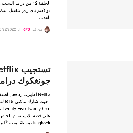
دو (كيم تاي ري) بتقبيل بيك 
العد…
من قبل
KPS
3/22/2022
جونغكوك دراما 521
. حيث
Jungkook مقطعًا مضحكًا من…