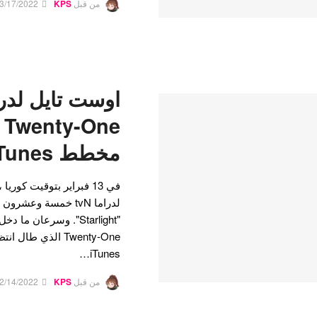
من قبل
KPS
3/17/2022
مخطط iTunes
في 13 فبراير بتوقيت كو
لدراما tvN خمسة وعش
Twenty-One الذي ط
iTunes…
من قبل
KPS
2/14/2022