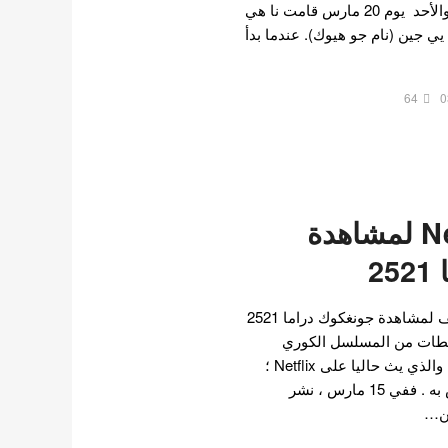
الحلقة 12 من دراما السبت والأحد يوم 20 مارس قامت نا هي
يي جين (نام جو هيوك). عندما بدأ
64
0
تستجيب Netflix لمشاهدة
2
Netflix اظهرت رد فعل لطيف لمشاهدة جونغكوك دراما 2521
 شارك ماكني BTS لقطات من المسلسل الكوري
Twenty Five Twenty One ، والذي يث حاليا على Netflix ؛
على قصة الانستقرام الخاص به . ففي 15 مارس ، نشر