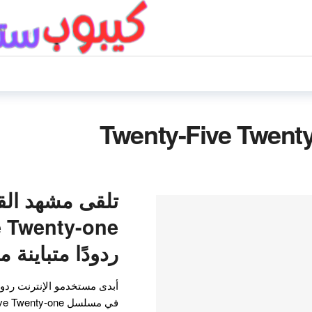
تلقى مشهد ال
e Twenty-one
ردودًا متباينة من tz
أبدى مستخدمو الإنترنت ردود