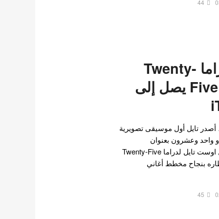
44
0
اوست تايل لدراما Twenty-
Five Twenty-One يصل إلى
ريا ، أصدر تايل أول موسيقى تصويرية
رون و واحد وعشرون بعنوان
"Starlight". وسرعان ما دخل اوست تايل لدراما Twenty-Five
ال انتظاره بنجاح مخطط أغاني
45
0