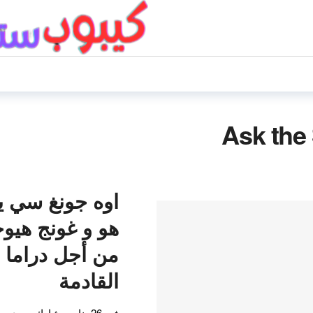
اوه جونغ سي ي
هو و غونج هيو
من أجل دراما ا
القادمة
في 26 يناير ، شارك مصد