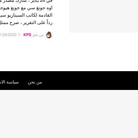
اوه جونغ سي مع جونغ هيوجين
رداً على التقرير ، صرح ممث
من قبل
KPS
1/26/2022
من نحن
سياسة الاس