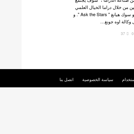
 من خلال دراما الخيال العلمي
القادمة لكاتب السيناريو سيو سوك هيانغ " Ask the Stars ". و
ل وكالة اوه جونغ…
37
0
تخدام
سياسة الخصوصية
اتصل بنا