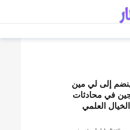
نضم إلى لي مين
جين في محادثات
لخيال العلمي
ر من صناعة الدراما ، "سوف يجتمع