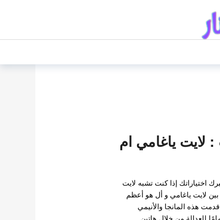
: لايت ياغامي ام
ك اختياراتك إذا كنت تشبه لايت
 بين لايت ياغامي و أل هو أعظم
في أنمي Death Note . قدمت هذه المانجا والأنيمي
امًا للعدالة من خلال هاتين…