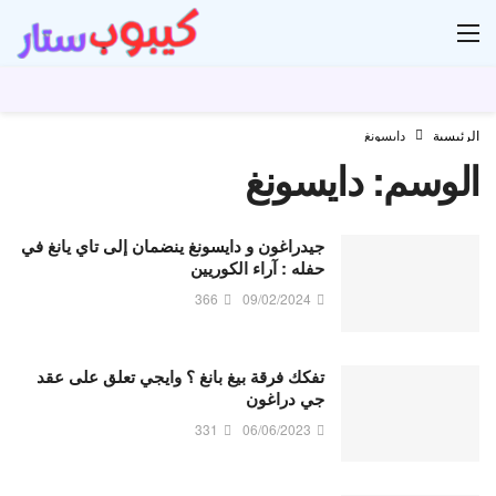
ار
الرئيسية
دايسونغ
الوسم:
دايسونغ
جيدراغون و دايسونغ ينضمان إلى تاي يانغ في
حفله : آراء الكوريين
366
09/02/2024
تفكك فرقة بيغ بانغ ؟ وايجي تعلق على عقد
جي دراغون
331
06/06/2023