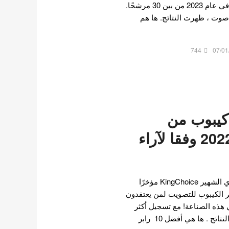
أفضل مغنيات راب للكيبوب في عام 2023 من بين 30 مرشحًا.
 تسجيل أكثر من 600000 صوت ، ظهرت النتائج. ها هم
744
07/01
رابر كيبوب من
الفتيات لسنة 2022 وفقا لآراء
أجرى موقع استطلاعات الرأي الشهير KingChoice مؤخرًا
ر الكيبوب للتصويت لمن يعتقدون
 هذه الصناعة! مع تسجيل أكثر
من 2 مليون صوت ، ظهرت النتائج . ها هي أفضل 10 رابر