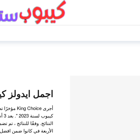
اجمل ايدولز كيبو
أجرى g Choice
كيبو
الأربعة في كانوا ضمن افضل 10. سوزي و تزويو و آيو