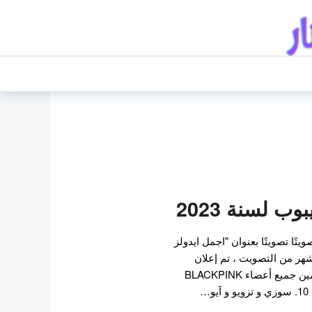
ب لسنة 2023
Kin مؤخرًا تصويتًا تصويتًا بعنوان "اجمل ايدولز
ب لسنة 2023 ". بعد 3 أشهر من التصويت ، تم إعلان
النتائج. وفقًا للنتائج ، تم تضمين جميع أعضاء BLACKPINK
…