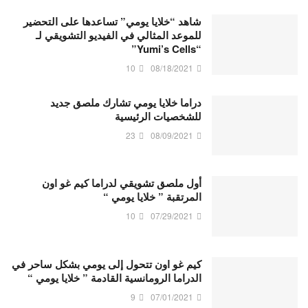
شاهد “خلايا يومي” تساعدها على التحضير
للموعد المثالي في الفيديو التشويقي لـ
“Yumi’s Cells”
10
08/18/2021
دراما خلايا يومي تشارك ملصق جديد
للشخصيات الرئيسية
23
08/09/2021
أول ملصق تشويقي لدراما كيم غو اون
المرتقبة ” خلايا يومي “
10
07/29/2021
كيم غو اون تتحول إلى يومي بشكل ساحر في
الدراما الرومانسية القادمة ” خلايا يومي “
9
07/01/2021