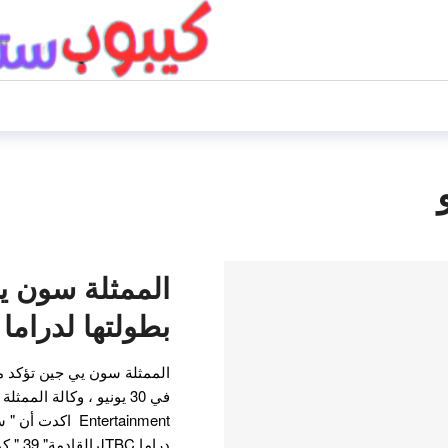
الممثلة سون ي
بطولتها لدراما JTBC القادمة
الممثلة سون يي جين تؤكد 
Entertainment ا
دراما 