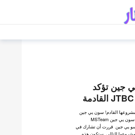
ي جين تؤكد
مشروعها القادم! سون يي جين
في 30 يونيو ، وكالة الممثلة سون يي جين MSTeam
كدت أن " سو يي جين قررت أن تشارك في
JTBC القادمة" 39 " كمشروعها التالي. ستكون هذه