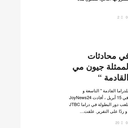
2
0
ي محادثات
لممثلة جيون مي
لقادمة “
اما القادمة " التاسعة و
الثلاثون " على قناة JTBC . في 15 أبريل ، أفادت JoyNews24
أن الممثلة سون يي جين ستلعب دور البطولة في دراما JTBC
 و ردًا على التقرير. علقت…
20
0