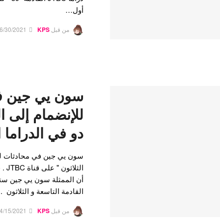
أول…
من قبل
KPS
6/30/2021
سون يي جين ف
للإنضمام إلى ا
دو في الدراما ا
سون يي جين في محادثات للدر
القادمة التاسعة و الثلاثون .
من قبل
KPS
4/15/2021