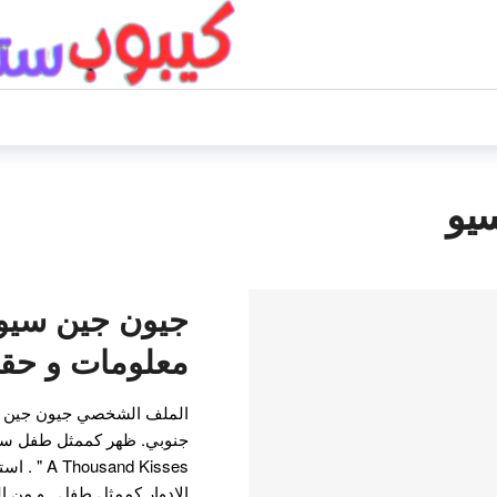
يو
معلومات و حق
الملف الشخصي جيون جين س
and Kisses
الادوار كممثل طفل . و من 