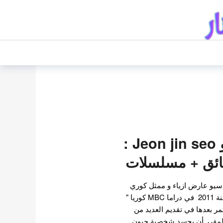
جيون جين سيو Jeon jin seo :
ائق + مسلسلات
يو عارض ازياء و ممثل كوري
جنوبي. ظهر كممثل طفل سنة 2011 في دراما MBC كوريا "
A Thous " . استمر بعدها في تقديم العديد من
المقرر أن يجسد شخصية جيون