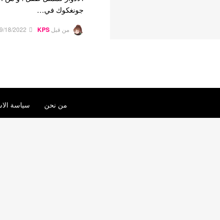
جونغكوك في…
من قبل
KPS
9/18/2022
من نحن
سياسة الاس