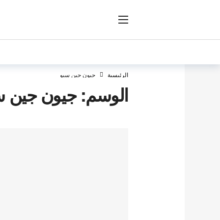
ار
الرئيسية
جيون جين سيو
الوسم:
جيون جين س