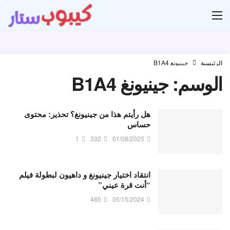
ار
الرئيسية
جينيونغ B1A4
الوسم:
جينيونغ B1A4
هل رأيتم هذا من جينيونغ؟ تحذير: محتوى
حساس
1
332
01/08/2025
انتقاد اختيار جينيونغ و داهيون لبطولة فيلم
“أنت قرة عيني”
485
05/15/2024