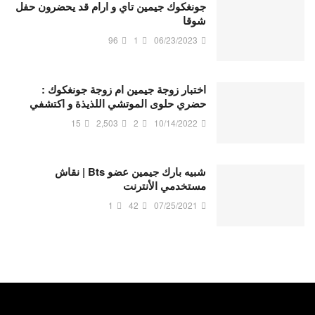
جونغكوك جيمين تاي و ارام قد يحضرون حفل
شوقا
96
1
06/23/2023
اختبار زوجة جيمين ام زوجة جونغكوك :
حضري حلوى الموتشي اللذيذة و اكتشفي
15
2,503
2
10/14/2022
شبيه بارك جيمين عضو Bts | نقاش
مستخدمي الأنترنت
1
42
07/25/2021