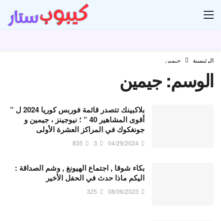
ار
الرئيسية
جيمين
الوسم:
جيمين
‏بلاكبينك تتصدر قائمة ‏فوربس كوريا 2024‏ ل ”
أقوى المشاهير 40 ” ؛ نيوجينز ،‏ جيمين و
جونغكوك في المراكز العشرة الأولى
835
3
04/29/2024
بكاء شوقا , اجتماع الهيونغ , وشم الصداقة :
اليكم ماذا حدث في الحفل الأخير
325
08/06/2023