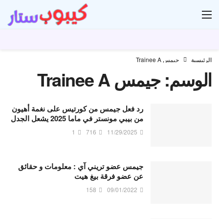
ار
الرئيسية
جيمس Trainee A
الوسم:
جيمس Trainee A
رد فعل جيمس من كورتيس على نغمة أهيون
من بيبي مونستر في ماما 2025 يشعل الجدل
1
716
11/29/2025
جيمس عضو تريني آي : معلومات و حقائق
عن عضو فرقة بيغ هيت
158
09/01/2022