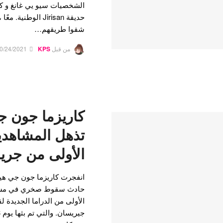
الشخصيات سيو يي غانغ و كا
حديقة Jirisan الوطن
شقوا طريقهم…
من قبل
KPS
0/24/2021
كاريزما جون ج
تذهل المشاهدي
الأولى من جري
انفجرت كاريزما جون جي هيو
حادث سقوط صخري في مسلس