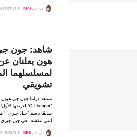
من قبل
KPS
9/22/2021
شاهد: جون جي
هون يعلنان عن
لمسلسلهما المث
تشويقي
تستعد دراما جون جي هيون و
سابق
التي تتكشف في جيل جيري 
من قبل
KPS
9/15/2021