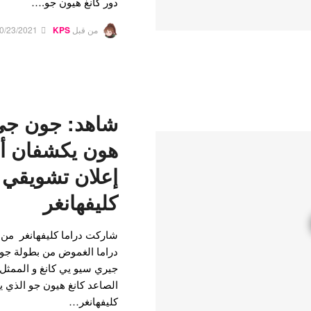
دور كانغ هيون جو.…
من قبل
KPS
0/23/2021
شاهد: جون جي
هون يكشفان أس
إعلان تشويقي ل
كليفهانغر
دراما الغموض من بطولة جو
جيري سيو يي كانغ و الممث
الصاعد كانغ هيون جو الذي ي
كليفهانغر…