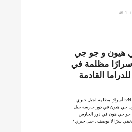
45
1
 هيون و جو جي
رارًا مظلمة في
لدراما القادمة
شاركت دراما كليفهانغر من tvN أسرارًا مظلمة لجبل جيري .
ن جي هيون في دور حارسة جبل
ل جو جي هون في دور الحارس
خفي سرًا لا يوصف . جبل جيري /