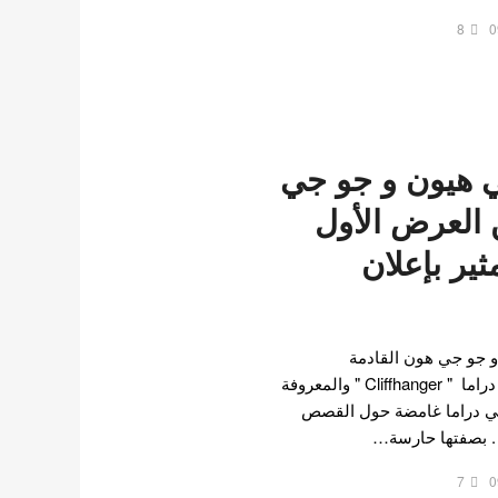
8
0
 هيون و جو جي
 العرض الأول
ير بإعلان
 جو جي هون القادمة
"Cliffhanger" لعرضها الأول! دراما " Cliffhanger " والمعروفة
ًا باسم "جبل جيري" ٬ هي دراما غامضة حول القصص
. بصفتها حارسة…
7
0