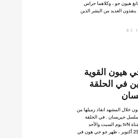
نغ هيون جو ، وكلاهما حراس
ية. معًا ، ينقذون العديد من البشر الذين
8
1
ي هيون القوية
ن في الحلقة
سان
ن خلال المشهد انقاذ زميلها من
ل جيريسان . في الحلقة
الأولى من الدراما الجديدة لقناة tvN يوم السبت والأحد
جيريسان. والتي تم بثها يوم 23 أكتوبر ، ظهر جو جي هون في