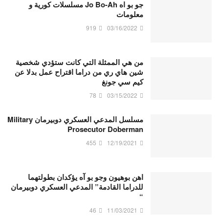
جو بو اه Jo Bo-Ah مسلسلات كورية و
معلومات
919
03/16/2022
من هي الممثلة التي كانت ستؤدي شخصية
شين هاي ري من دراما اقتراح عمل بدلا عن
كيم سي جونغ
78
03/15/2022
مسلسل المدعي العسكري دوبيرمان Military
Prosecutor Doberman
455
12/19/2021
اهن بوهيون وجو بو آه يؤكدان بطولتهما
للدراما القادمة” المدعي العسكري دوبيرمان
“
46
11/03/2021