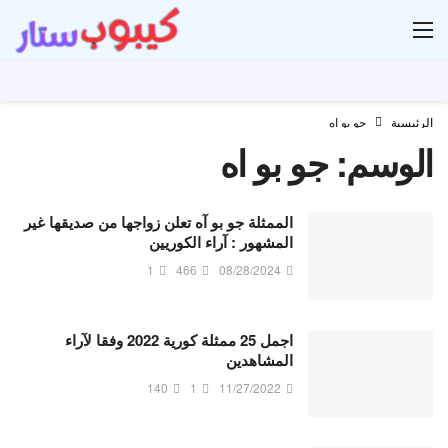
ار
الرئيسية
جو بو اه
الوسم:
جو بو اه
الممثلة جو بو آه تعلن زواجها من صديقها غير
المشهور : آراء الكوريين
1
466
08/28/2024
اجمل 25 ممثلة كورية 2022 وفقا لآراء
المشاهدين
140
1
11/27/2022