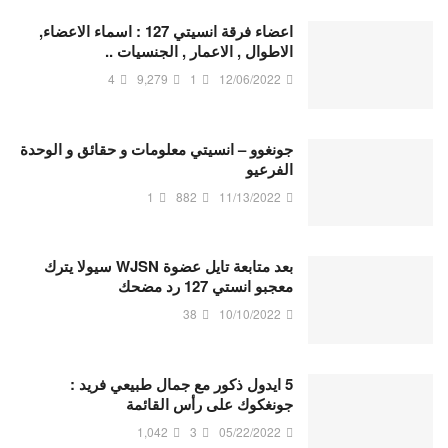
اعضاء فرقة انسيتي 127 : اسماء الاعضاء,
الاطوال , الاعمار , الجنسيات ..
4
9,279
1
12/06/2022
جونغوو – انسيتي معلومات و حقائق و الوحدة
الفرعيو
1
882
11/13/2022
بعد متابعة تايل عضوة WJSN سيولا يترك
معجبو انستي 127 رد مضحك
38
10/10/2022
5 ايدول ذكور مع جمال طبيعي فريد :
جونغكوك على رأس القائمة
1,042
3
05/22/2022