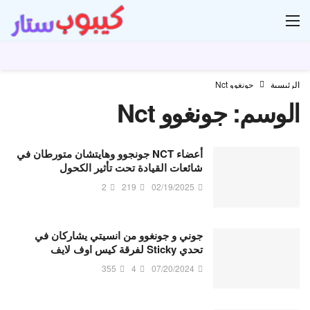
ار
الرئيسية
جونغوو Nct
الوسم:
جونغوو Nct
أعضاء NCT جونجوو وهايتشان متورطان في
شائعات القيادة تحت تأثير الكحول
2
219
02/19/2025
جوني و جونغوو من انسيتي يشاركان في
تحدي Sticky لفرقة كيس اوف لايف
355
4
07/20/2024