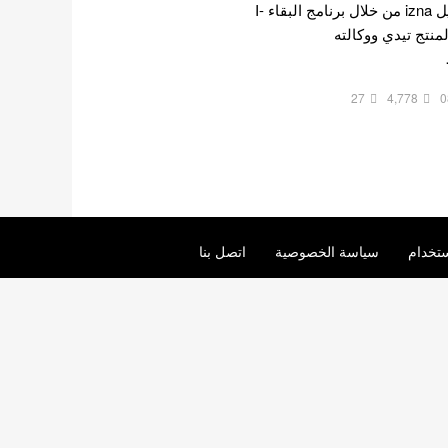
وتتألف من 7 أعضاء تم تشكيل izna من خلال برنامج البقاء I-
ن مع المنتج تيدي ووكالته
27
4,778
0
تخدام
سياسة الخصوصية
اتصل بنا