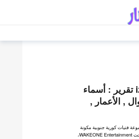
فرقة ايزنا izna تقرير : أسماء
ل , الأعمار ,
이즈나) هي مجموعة فتيات كورية جنوبية مكونة
من 7 أعضاء قبل ترسيمها تحت WAKEONE Entertainment،