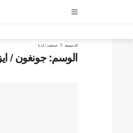
ار
الرئيسية
جونغون / ايزنا
الوسم:
جونغون / ايز