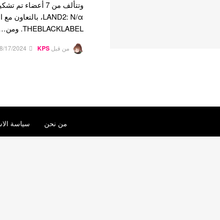
LAND2: N/α، بالتعاو
THEBLACKLABEL. ومن…
من قبل
KPS
8/17/2024
من نحن
سياسة الاس