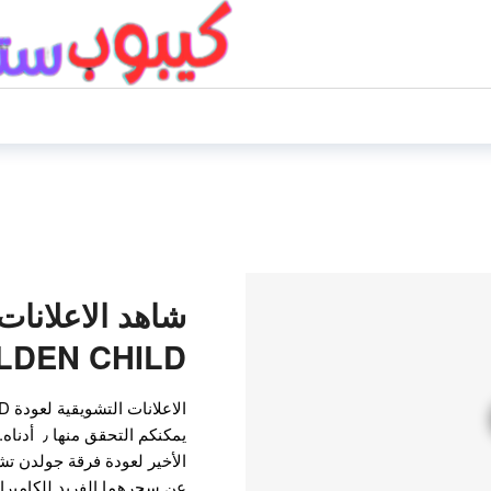
شاهد الاعلانات
GOLDEN CHILD المن
يمكنكم الت
الأخير لعودة فرقة جولدن تش
عن سحرهما الفريد للكاميرا. ف