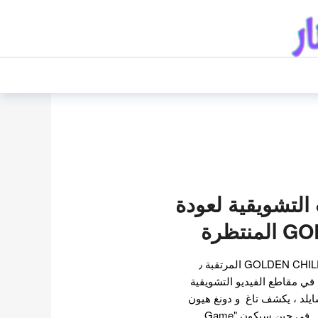
 التشويقية لعودة
تظرة
الاعلانات التشويقية لعودة GOLDEN CHILD المرتقبة ٫
حقق منها ٫ أدناه. في مقاطع الفيديو التشويقية
ايلد ، يكشف تاغ و دونغ هيون
ي حين سيكون "Game…