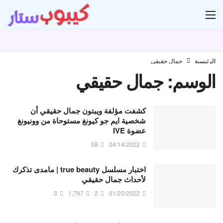
ار
الرئيسية
جمال حقيقي
الوسم:
جمال حقيقي
كشفت مؤلفة ويبتون جمال حقيقي أن
شخصية ايم جو كيونغ مستوحاة من وونيونغ
عضوة IVE
58
04/14/2022
اختبار مسلسل true beauty | مامدى تذكرك
لأحداث جمال حقيقي
3
1,797
2
01/23/2022