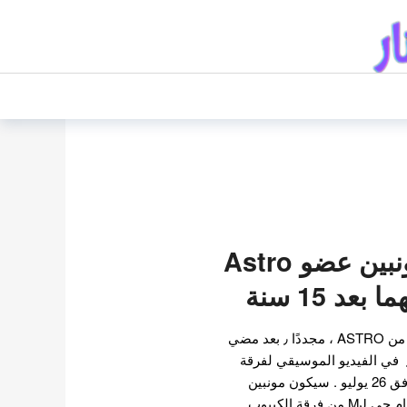
جاي جونغ و مونبين عضو Astro
عد 15 سنة
سيلتقي جاي جونغ و مونبين من ASTRO ، مجددًا ٫ بعد مضي
15 سنة على اول لقاء لهما ٫ في الفيديو الموسيقي لفرقة
TVXQ في يوم الاثنين الموافق 26 يوليو . سيكون مونبين
Moonbin و روكي Rocky و ام جي MJ من فرقة الكيبوب