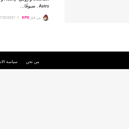
Astro . ضيوفًا…
من قبل
KPS
7/25/2021
من نحن
سياسة الاس