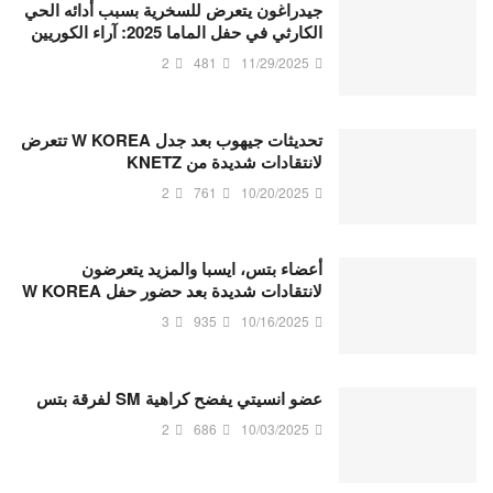
جيدراغون يتعرض للسخرية بسبب أدائه الحي
الكارثي في حفل الماما 2025: آراء الكوريين
2
481
11/29/2025
تحديثات جيهوب بعد جدل W KOREA تتعرض
لانتقادات شديدة من KNETZ
2
761
10/20/2025
أعضاء بتس، ايسبا والمزيد يتعرضون
لانتقادات شديدة بعد حضور حفل W KOREA
3
935
10/16/2025
عضو انسيتي يفضح كراهية SM لفرقة بتس
2
686
10/03/2025