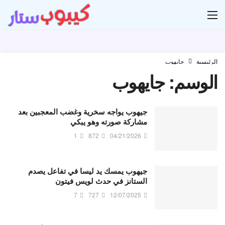
ار
الرئيسية
جايهوب
الوسم:
جايهوب
جيهوب يواجه سخرية وغضب المعجبين بعد
مشاركة صورته وهو يبكي
1
872
04/21/2026
جيهوب يمسك يد ليسا في تفاعل يصدم
الستانز في حدث لويس فيتون
7
727
12/07/2025