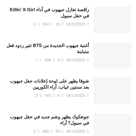
راقصة تغازل جيهوب في أداء Killin’ It Girl
في حفل سيول
3
554
16
06/15/2025
أغنية جيهوب الجديدة من BTS تثير ردود فعل
متباينة
1
598
4
06/13/2025
شوقا يظهر على لوحة إعلانات حفل جيهوب
بعد سنتين غياب: آراء الكوريين
2
545
4
06/13/2025
جونغكوك يظهر وشم جديد في حفل جيهوب
في سيول؟ آراء
2
660
59
06/13/2025