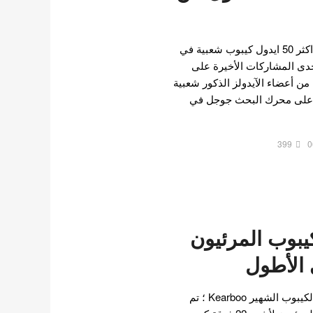
مؤخرا تم الكشف عن قائمة اكثر 50 ايدول كيبوب شعبية في
 ! أدرجت إحدى المشاركات الأخيرة على
ئمة اكثر 50 عضوًا من أعضاء الآيدولز الذكور شعبية
ر على محرك البحث جوجل في
399
0
يبوب المرئيون
 الأطول
في مقال حديث على موقع الكيبوب الشهير Kearboo ؛ تم