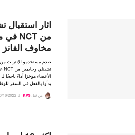
اثار استقبال ت
من NCT 
مخاوف الفانز
صدم مستخدمو الإنترنت من ال
تشين
بدأوا بالفعل في السفر للوفا
من قبل
KPS
0/16/2022