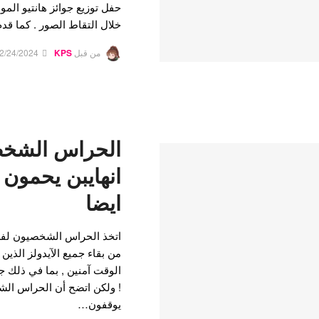
حفل توزيع جوائز هانتيو الموس
خلال التقاط الصور . كما ق
من قبل
KPS
2/24/2024
الحراس الشخص
انهايبن يحمون 
ايضا
اتخذ الحراس الشخصيون لفرقة
من بقاء جميع الآيدولز الذين
الوقت آمنين , بما في ذلك ج
! ولكن اتضح أن الحراس الش
يوقفون…