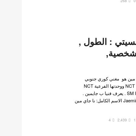
268
0
سيتي : الطول ,
لشخصية,
 مين هو مغني كوري جنوبي
وعضو في مجموعة الكيبوب NCT ووحدتها الفرعية NCT
Dream تحت SM Entertainment . يعرف فنيا ب جايمين .
الاسم المسرحي: جايمين / Jaemin الاسم الكامل: نا جاي مين
4
2,439
1