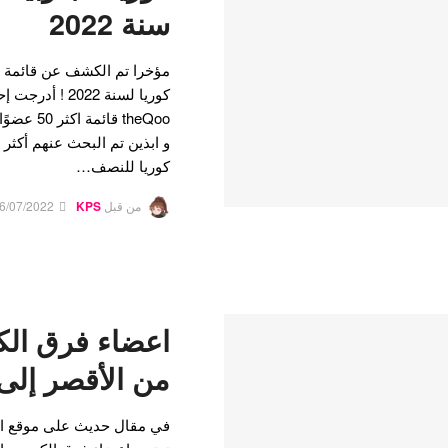
سنة 2022
كوريا لسنة 2022
theQoo قا
و ابذين تم البحث عنهم أكث
كوريا للنصف…
من قبل
KPS
6/07/2022
اعضاء فرق الك
من الأقصر إلى