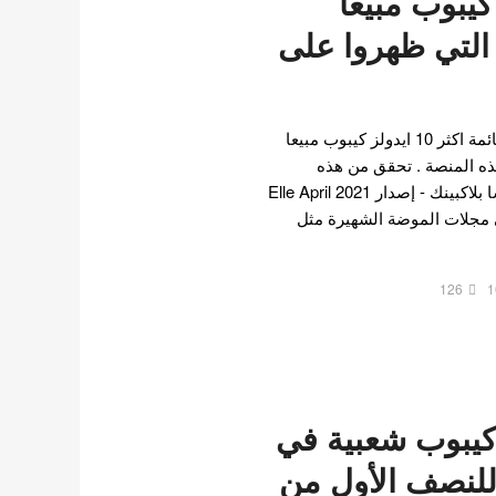
دولز كيبوب مبيعا
التي ظهروا على
Ktown4U أعلن مؤخرًا عن قائمة اكثر 10 ايدولز كيبوب مبيعا
ذه المنصة . تحقق من هذه
القائمة ! المركز العاشر: ليسا بلاكبينك - إصدار Elle April 2021
 مجلات الموضة الشهيرة مثل
126
1
يدول كيبوب شعبية في
 للنصف الأول من