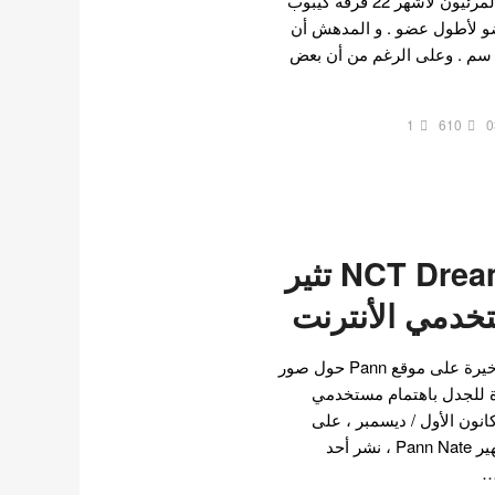
ترتيب اعضاء فرق الكيبوب المرئيون لأشهر 22 فرقة كيبوب
ضو لأطول عضو . و المدهش أن
لفرق وصل إلى أكثر من 18 سم . وعلى الرغم من أن بعض
1
610
0
صور لأعضاء NCT Dream تثير
خدمي الأنترنت
حظيت إحدى المنشورات الأخيرة على موقع Pann حول صور
NCT Dr المثيرة للجدل باهتمام مستخدمي
نون الأول / ديسمبر ، على
مجتمع الإنترنت الكوري الشهير Pann Nate ، نشر أحد
…