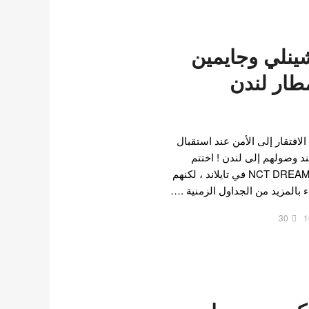
شينلي وجايمين
في مطار لندن
افتقار إلى الأمن عند استقبال
لي وجايمين من NCT عند وصولهم إلى لندن ! اختتم
الأعضاء مؤخرًا أداءً ناجحًا لـ NCT DREAM في تايلاند ، لكنهم
ء بالمزيد من الجداول الزمنية .…
30
1