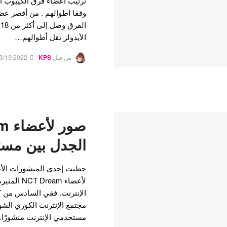
وفقا اطوالهم . من أقصر ع
ا
الأيدولز تقل أطوالهم…
من قبل
KPS
3/13/2022
الجدل بين مست
لأعضاء eam
الإنترنت. ففي السادس من كا
مستخدمي الإنترنت منشورًا