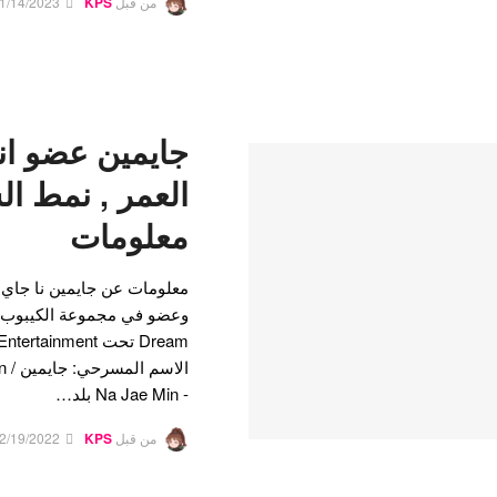
من قبل
KPS
1/14/2023
جايمين عضو ان
العمر , نمط ا
معلومات
معلومات عن جايمين نا جاي
- Na Jae Min بلد…
من قبل
KPS
2/19/2022