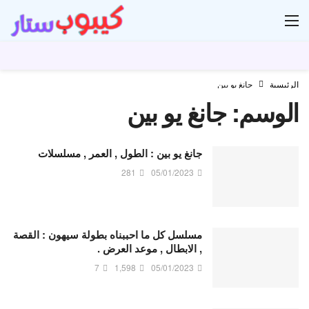
ار
الرئيسية
جانغ يو بين
الوسم:
جانغ يو بين
جانغ يو بين : الطول , العمر , مسلسلات
281
05/01/2023
مسلسل كل ما احببناه بطولة سيهون : القصة
, الابطال , موعد العرض .
7
1,598
05/01/2023