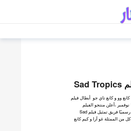
Sad 
كانغ وو و كانغ تاي جو أبطال فيلم
Sad Tropics القادم . في 19 نوفمبر ،أعلن منتجو الفيلم
الكوري القادم Sad Tropics رسميًا فريق تمثيل فيلم Sad
م كل من الممثلة غو آرا و كيم كانغ