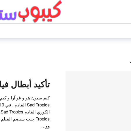
تأكيد أبطال فيلم Tropics
كيم سيون هو و غو آرا و كيم 
Tropics حيث سيضم الفيل
وو…