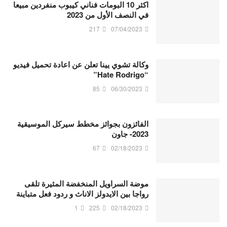
اكثر 10 البومات فناني كيبوب منفردين مبيعا
في النصف الأول من 2023
217
07/04/2023
وكالة تشوي يينا تعلن عن اعادة تحميل فيديو
“Hate Rodrigo”
85
06/30/2023
الفائزون بجوائز مخطط سيركل الموسيقية
2023- جاون
67
02/18/2023
موضة السراويل المنخفضة المثيرة تلقى
رواجا بين الايدولز الاناث و ردود فعل متباينة
1
225
02/18/2023