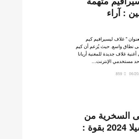
يرافيم متهمة
ن : آراء
ر بعنوان " غلاف ليسيرافيم كيم
ى نطاق واسع. حيث يُزعم أن كيم
غنية غلاف جديدة للمغنية أريانا
أحد مستخدمي الإنترنت…
859
06/20
ى السخرية من
أدائها في كوتشيلا 2024 بقوة :