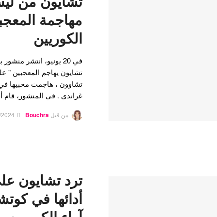
تشايون من ليس
مهاجمة المعجبي
الكوريين
في 20 يونيو، انتشر منشو
تشايون يهاجم المعجبين " عل
تشاوون ، هاجمت محبيها في أ
غراندي . في المنشور، قام 
من قبل
Bouchra
/2024
ترد تشايون عل
آراء الكوريين