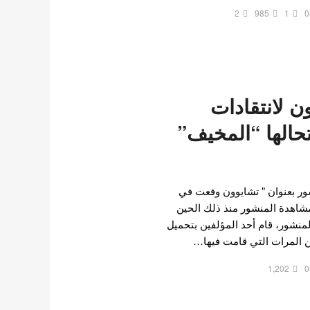
2
985
1
0
 لانتقادات
حالها “المخيف”
نشور بعنوان " تشايوون وفعت في
شاهدة المنشور منذ ذلك الحين
ة. في المنشور، قام أحد المؤلفين بتحميل
ن المرات التي قامت فيها…
1,202
0