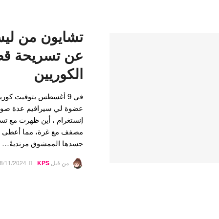
تشايون من لي
عن تسريحة قصي
الكوريين
في 9 أغسطس بتوقيت كوري
عضوة لي سيرافيم عدة صو
إنستغرام ، أين ظهرت مع تس
مصفف مع غرة، مما أعطى مظهر
جسدها الممشوق مرتديةً…
من قبل
KPS
8/11/2024