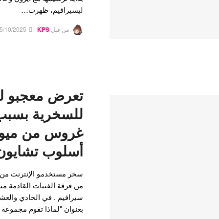
ليسيرافيم، ظهرت…
من قبل
KPS
5/10/2025
تعرض معجبو لي
للسخرية بسبب ا
غروس من ميو
أسلوب تشايون
سخر مستخدمو الإنترنت من ال
من فرقة الفتيات القادمة 
سيرافيم . في الحادي والع
بعنوان "لماذا تقوم مجموعة 