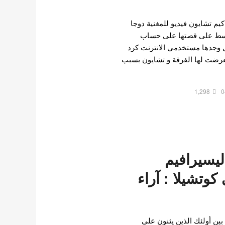
 تشايون فيديو للمغنية دوجا
وسط على قصتها على حساب
ي وجدها مستخدمي الانترنت كرد
تعرضت لها الفرقة و تشايون بسبب
1,298
0
يسيرافيم
وتشيلا : آراء
ين أولئك الذين يثنون على