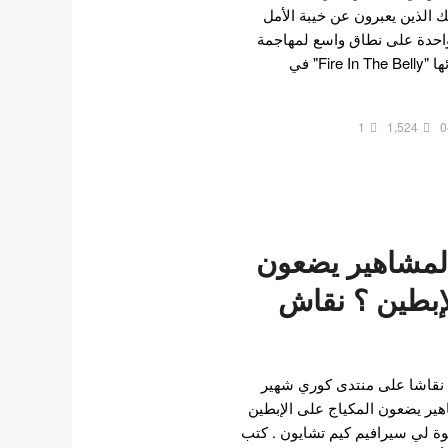
ك الذين يعبرون عن خيبة الأمل
احدة على نطاق واسع لمهاجمة
خطأ تشايون في منتصف أدائها "Fire In The Belly" في
1
1,524
0
لمشاهير يضعون
لإبطين ؟ نقاش
ت نقاشا على منتدى كوري شهير
هير يضعون المكياج على الإبطين
وة لي سيرافيم كيم تشايون . كتب