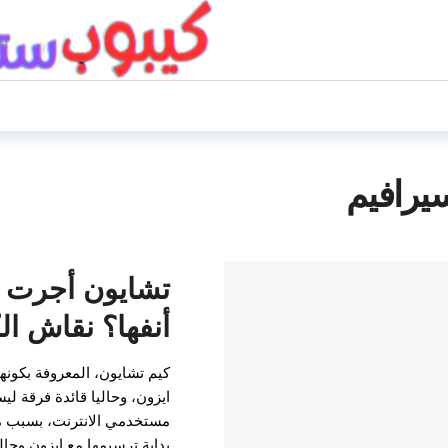
يرافيم
تشايون أجرت عم
أنفها؟ نقاش ال
كيم تشايون، المعروفة بكونه
ايزون، وحاليا قائدة فرقة ل
مستخدمي الانترنت، بسبب م
بداية ترسيمها مع ايزون وحالي