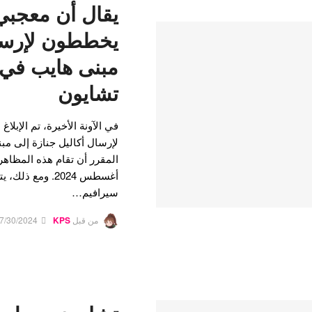
يقال أن معجبي 
يخططون لإرسال
مبنى هايب في ع
تشايون
في الآونة الأخيرة، تم الإبل
أغسطس 2024. ومع 
سيرافيم…
من قبل
KPS
7/30/2024