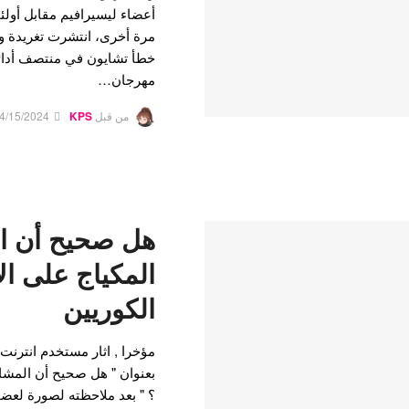
أعضاء ليسيرافيم مقابل أولئ
مرة أخرى، انتشرت تغريدة و
مهرجان…
من قبل
KPS
4/15/2024
هل صحيح أن ا
المكياج على ا
الكوريين
مؤخرا , اثار مستخدم انترن
بعنوان " هل صحيح أن المشا
؟ " بعد ملاحظته لصورة لعض