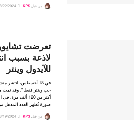
من قبل
KPS
8/22/2024
تعرضت تشايوون
لاذعة بسبب انت
للآيدول وينتر
في 18 أغسطس، انتشر م
حب وينتر فقط ". وقد تمت م
أكثر من 120 ألف مر
صورة تُظهر العدد المذهل م
من قبل
KPS
8/19/2024