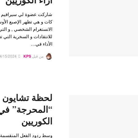
شاركت عضوة لي سيرافيم كيم
كات و هي تظهر الإصبع الأ
الانستغرام الشخصي , و الت
للانتقادات و السخرية التي 
الأداء في…
من قبل
KPS
4/15/2024
لحظة تشايون ل
“المحرجة” في ك
الكوريين
وسط ردود الفعل المنقسمة ب