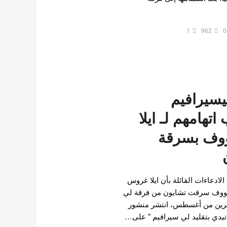
1
962
0
سيرافيم
تهامهم لـ ايلا
وف بسرقة
ادعاءات القائلة بأن ايلا غروس
ميووف سرقت تشايون من فرقة لي
شرين من أغسطس، انتشر منشور
تيدي بتقليد لي سيرافيم " على…