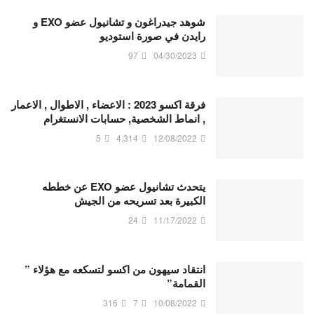
شوهد جيدراغون و تشانيول عضو EXO و
رايدن في صورة استوديو
97
04/30/2023
فرقة اكسو 2023 : الاعضاء , الاطوال , الاعمار
, انماط الشخصية, حسابات الانستغرام
5
4,314
12/08/2022
يتحدث تشانيول عضو EXO عن خططه
الكبيرة بعد تسريحه من الجيش
24
11/17/2022
انتقاد سيهون من اكسو لتسكعه مع هؤلاء ”
القمامة”
316
7
10/08/2022