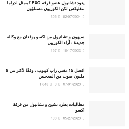
يعود تشانيول عضو فرقة EXO كممثل لدراما
نتفليكس لكن الكوريون مستاؤون
306
02/07/2024
سيهون و تشانيول من اكسو يوقعان مع وكالة
جديدة : آراء الكوريين
197
10/17/2023
افضل 15 مغني راب كيبوب ، وفقًا لأكثر من 9
مليون صوت من المعجبين
1,648
3
07/01/2023
مطالبات بطرد تشين و تشانيول من فرقة
اكسو
430
05/27/2023