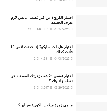
4
1,055
1
04/28/2025
اختبار الكرنج؟ من غير غضب … بس لازم
تعرف الحقيقة
42
14k
1
04/24/2025
اختبار هل انت سايكو؟ إذا حددت 8 من 12
فأنت كذلك
12
4,231
04/08/2025
اختبار نفسي: تكشف زهرتك ​​المفضلة عن
نقطة جاذبيتك ؟
3
3,597
03/29/2025
ما هي زهرة ميلادك الكورية – يناير ؟