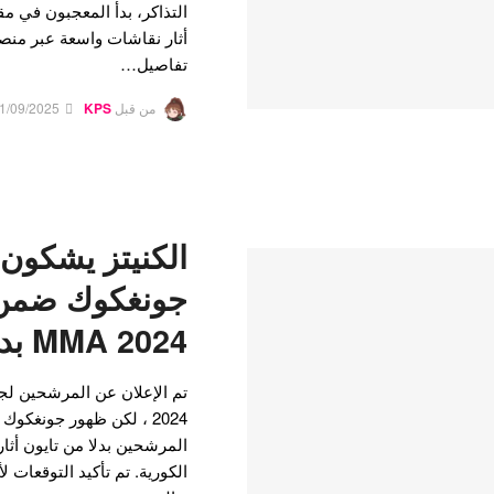
التذاكر، بدأ المعجبون في مقا
أثار نقاشات واسعة عبر منص
تفاصيل…
من قبل
KPS
1/09/2025
الكنيتز يشكون
MMA 2024 بدلاً من تايون
2024 ، لكن ظهور جونغك
المرشحين بدلا من تايون أثا