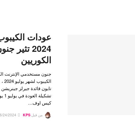
عودات الكيبوب
2024 تثير 
الكوريين
جنون مستخدمي الإنترنت ال
الكي
تايون قائدة جيرلز جينريشن ، 
تشكي
كيس اوف…
من قبل
KPS
6/24/2024