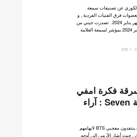
الكوري عن تصنيفات سمعة
لعضوات فرق الفتيات الفردية , و
قد تصدرت جيني القائمة لشهر يناير 2024 . تصدرت جيني من
BLACKPINK قائمة شهر يناير 2024 بمؤشر لسمعة العلامة
239
0
سرقة فكرة امفي
جونغكوك لاغنية Seven : آراء
مستخدمو الإنترنت الكوريون ينتقدون معجبي BTS لاتهامهم
. حيث أشار الآرمي إلى أوجه