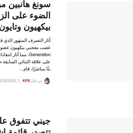
الضوء على الز
بيكهيون وتايون
Generation، مما أثا
بثًا مباشرًا، قام…
من قبل
KPS
2/05/2024
جيني تتفوق على
تتصدر قائمة ا