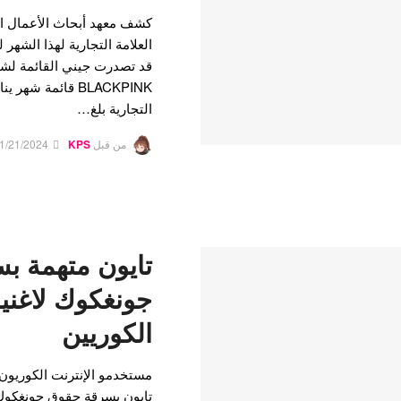
كشف معهد أبحاث الأعمال 
العلامة التجارية لهذا الشهر 
التجارية بلغ…
من قبل
KPS
1/21/2024
تايون متهمة ب
الكوريين
تايون بسرقة حقوق جونغكوك 