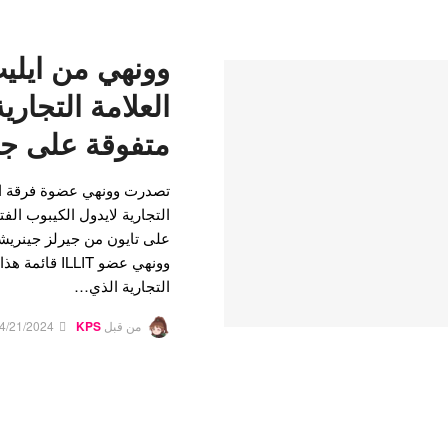
وونهي من ايلي
متفوقة على جي
تصدرت وونهي عضوة فرقة ايل
على تايون من جيرلز جينريشن
وونهي عضو LLIT
التجارية الذي…
من قبل
KPS
4/21/2024