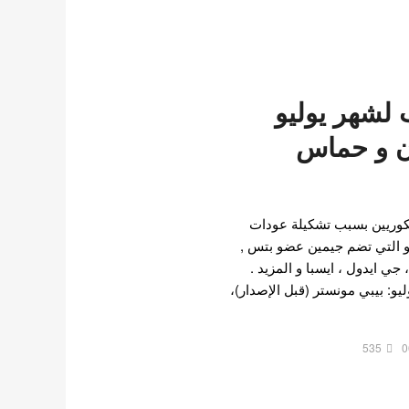
 لشهر يوليو
جنون و حماس
كوريين بسبب تشكيلة عودات
بوب لشهر يوليو 2024 ، و التي تضم جيمين عضو بتس ,
جي ايدول ، ايسبا و المزيد .
لة العودة في يوليو 1 يوليو: بيبي مونستر (قبل الإصدار)،
535
0