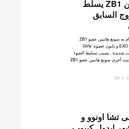
سونغ هانبين من ZB1 يسلط
وج السابق
أثار التصرف المتهور الذي قام به سونغ هانبين عضو ZB1
غضب معجبي بيكهيون عضو EXO و تايون عضوة Girls’
ر انتقادات شديدة . بسبب تسليط الضوء
على علاقة الثنائي السابقة حيث أجرى سونغ هانبين عضو ZB1
561
0
 تشا اونوو و
شهر ايدول كيبوب