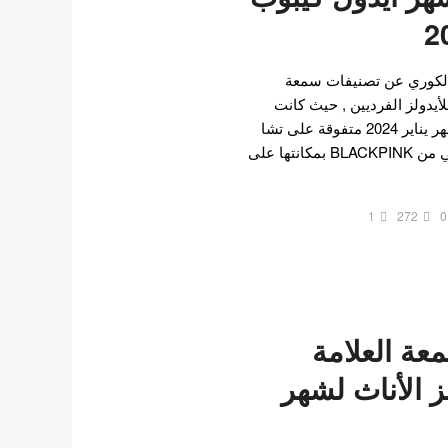
الكوري عن تصنيفات سمعة
للأيدولز الفرديين , حيث كانت
جيني اشهر ايدول كيبوب لشهر يناير 2024 متفوقة على تشا
اونوو و تايون . احتفظت جيني من BLACKPINK بمكانتها على
1
272
0
عة العلامة
لز الأناث لشهر