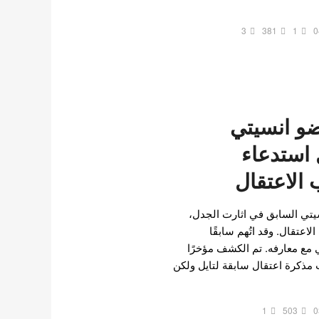
3
381
1
0
و انسيتي
 استدعاء
الاعتقال
تي السابق في اثارت الجدل،
لاعتقال. وقد اتُهم سابقًا
 مع معارفه. تم الكشف مؤخرًا
20، عن طلب مذكرة اعتقال سابقة لتايل ولكن
1
503
0