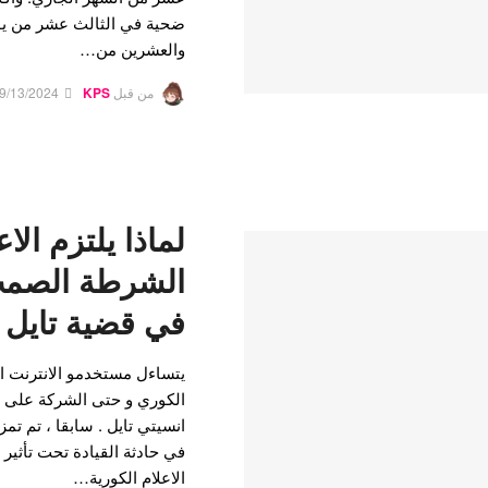
ضحية في الثالث عشر من يو
والعشرين من…
من قبل
KPS
9/13/2024
لماذا يلتزم الا
الشرطة الصمت
في قضية تايل :
يتساءل مستخدمو الانترنت ا
الكوري و حتى الشركة على ق
انسيتي تايل . سابقا ، تم 
في حادثة القيادة تحت تأثير
الاعلام الكورية…