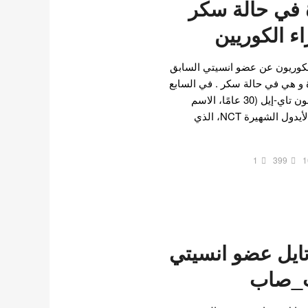
 في حالة سكر
اء الكوريين
لكوريون عن عضو انسيتي السابق
ة و هي في حالة سكر . في السابع
من الشهر الجاري، تأكد أن مون تاي-إيل (30 عامًا، الاسم
الفني تاي-إيل)، عضو فرقة الأيدول الشهيرة NCT، الذي
1
399
1
ايل عضو انسيتي
غت_صاب