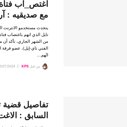
اغتص_اب فتاة
مع صديقيه : آر
يتحدث مستخدمو الانترنت ا
تايل الذي اتهم باغتصاب فتا
اتُهم…
من قبل
KPS
0/07/2024
تفاصيل قضية ت
السابق : الا