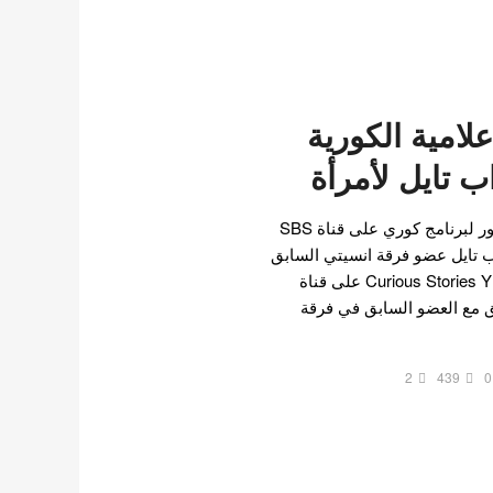
علامية الكورية
 تايل لأمرأة
شارك مستخدم انترنت منشور لبرنامج كوري على قناة SBS
 تايل عضو فرقة انسيتي السابق
لأمرأة مخمورة. "في برنامج Curious Stories Y على قناة
حقيق مع العضو السابق في فرقة
2
439
0