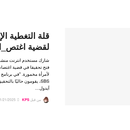
قلة التغطية الإ
لقضية اغتص_اب
فتح تحقيقا في قضية اغتصاب
SBS، يقومون حاليًا بالت
آيدول…
من قبل
KPS
1/21/2025