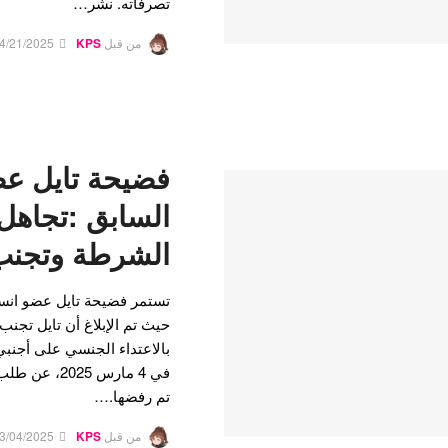
تصرفاته. نشر…
من قبل
KPS
4/21/2025
فضيحة تايل عض
السابق :تجاهل
الشرطة وتجنب 
تستمر فضيحة تايل عضو انسي
حيث تم الإبلاغ أن تايل تجنب ا
بالاعتداء الجنسي على أجنبي
في 4 مارس 25
تم رفضها.…
من قبل
KPS
3/04/2025