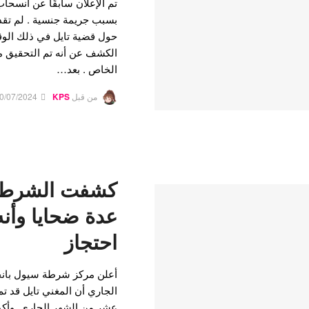
تم الإعلان سابقًا عن انسحا
بسبب جريمة جنسية . لم تقد
الكشف عن أنه تم التحقيق م
الخاص . بعد…
من قبل
KPS
0/07/2024
كشفت الشرطة أ
عدة ضحايا وأن
احتجاز
أعلن مركز شرطة سيول بانج
الجاري أن المغني تايل قد ت
عشر من الشهر الجاري. وأكدت