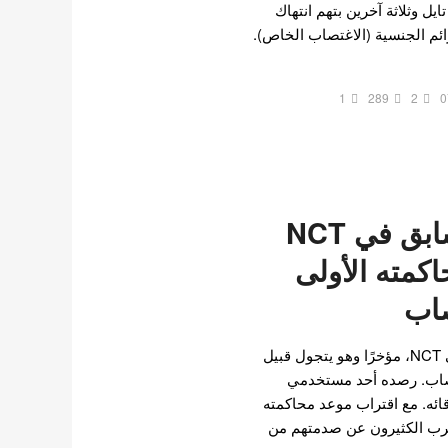
ل وثلاثة آخرين بتهم انتهاك
ائم الجنسية (الاغتصاب الخاص).
1
289
2
0
تايل العضو السابق في NCT
كمته الأولى
صاب
ظهر تايل، العضو السابق في NCT، مؤخرًا وهو يتجول قبيل
تصاب. رصده أحد مستخدمي
ائه. مع اقتراب موعد محاكمته
 في ١٢ مايو ٢٠٢٥، أعرب الكثيرون عن صدمتهم من