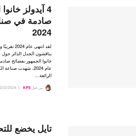
4 آيدولز خانوا
صادمة في صناع
2024
لقد انتهى عا
يناقشون الجدل الدائر حول لي
عام 2024، شهدت صناعة
الرائعة…
من قبل
KPS
2/22/2024
تايل يخضع للتح