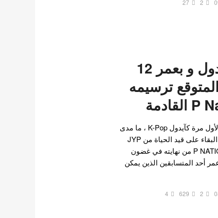
27
2
0
كوكي أصغر أيدول و بعمر 12
متوقع ترسيمه
عندما يتعلق الأمر بالترسيم لأول مرة كآيدول K-Pop ، ما مدى
صغر سنك؟ سيقترب عرض البقاء على قيد الحياة من JYP
Entertainment و P NATION LOUD من نهايته في غضون
عمر أحد المتسابقين الذين يمكن
4
629
2
0