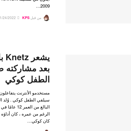
2009…
من قبل
KPS
1/24/2022
يشع
بعد مشاركته 
الطفل كوكي
مستخدمو الأنترنت يتفاعلون
سيلفي الطفل كوكي . وُلد الم
كان كوكي…