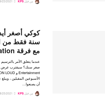
من قبل
KPS
9/23/2021
سنة فقط من ال
مع فرقة P Nation القادمة
الأسبوعين المقبلين ، ويبلغ 
أن يصنعوا…
من قبل
KPS
8/25/2021