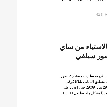
62
0
ر Knetz بالاستياء من ساي
صور سيلفي
 بطريقة سلبية مع مشاركة صور
تسابق الياباني تاناكا كوكي
البالغ من العمر 12 عامًا في 29 يناير 2009. حتى الآن ، على
الرغم من عمره ، كان أداؤه جيدًا بشكل ملحوظ في LOUD.