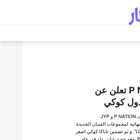
وكالة P NATION تعلن عن
دول كوكي
في سبتمبر الماضي ، اختارت P NATION و JYP
كيلتهما النهائية لمجموعات الفتيان الجديدة
من خلال برنامج البقاء "LOUD". و تم تضمين تاناكا كوكي اصغر
ايدول في تشكيلة P NATION. وهو عضو ياباني ولد في عام